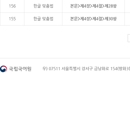
156
한글 맞춤법
본문>제4장>제4절>제28항
155
한글 맞춤법
본문>제4장>제4절>제30항
우) 07511 서울특별시 강서구 금낭화로 154(방화3동