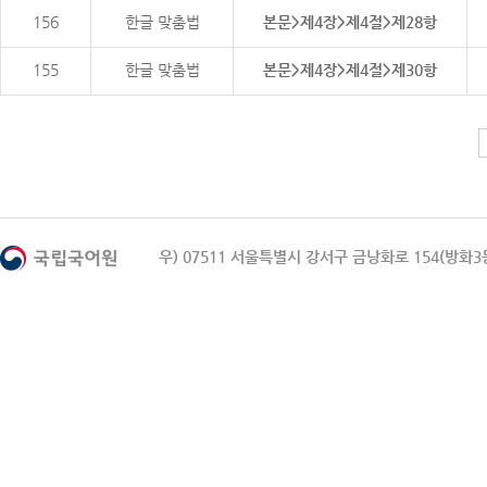
156
한글 맞춤법
본문>제4장>제4절>제28항
155
한글 맞춤법
본문>제4장>제4절>제30항
우) 07511 서울특별시 강서구 금낭화로 154(방화3동