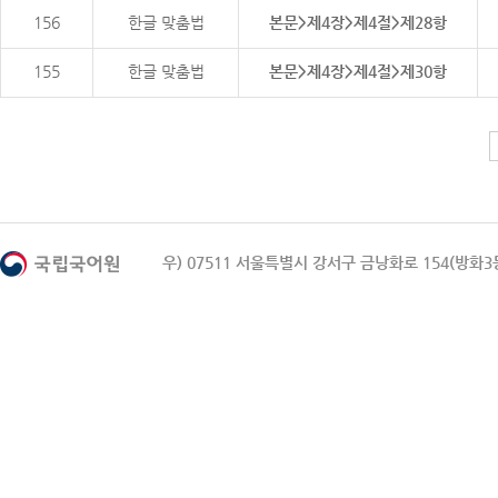
156
한글 맞춤법
본문>제4장>제4절>제28항
155
한글 맞춤법
본문>제4장>제4절>제30항
우) 07511 서울특별시 강서구 금낭화로 154(방화3동