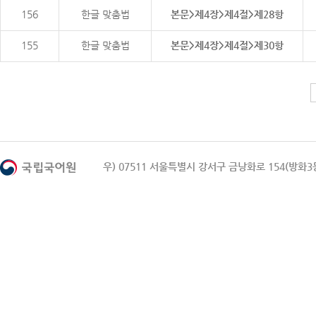
156
한글 맞춤법
본문>제4장>제4절>제28항
155
한글 맞춤법
본문>제4장>제4절>제30항
우) 07511 서울특별시 강서구 금낭화로 154(방화3동