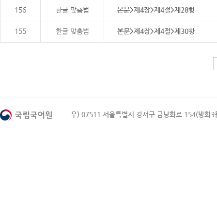
156
한글 맞춤법
본문>제4장>제4절>제28항
155
한글 맞춤법
본문>제4장>제4절>제30항
우) 07511 서울특별시 강서구 금낭화로 154(방화3동