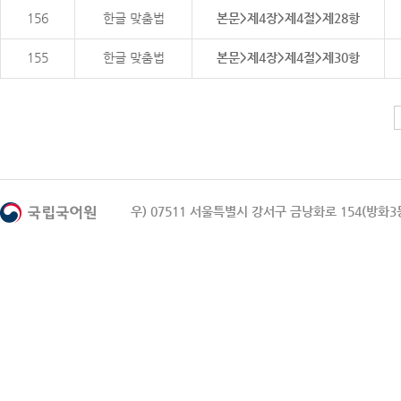
156
한글 맞춤법
본문>제4장>제4절>제28항
155
한글 맞춤법
본문>제4장>제4절>제30항
우) 07511 서울특별시 강서구 금낭화로 154(방화3동