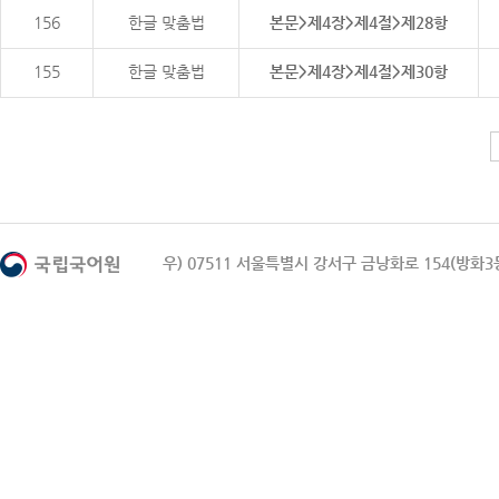
156
한글 맞춤법
본문>제4장>제4절>제28항
155
한글 맞춤법
본문>제4장>제4절>제30항
우) 07511 서울특별시 강서구 금낭화로 154(방화3동