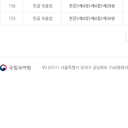
156
한글 맞춤법
본문>제4장>제4절>제28항
155
한글 맞춤법
본문>제4장>제4절>제30항
우) 07511 서울특별시 강서구 금낭화로 154(방화3동