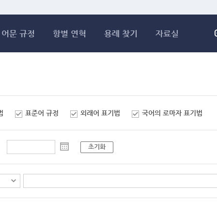
메인콘텐츠 바로가기
어문 규정
항별 연혁
용례 찾기
자료실
법
표준어 규정
외래어 표기법
국어의 로마자 표기법
초기화