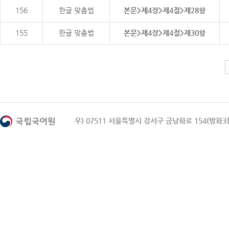
156
한글 맞춤법
본문>제4장>제4절>제28항
155
한글 맞춤법
본문>제4장>제4절>제30항
우) 07511 서울특별시 강서구 금낭화로 154(방화3동