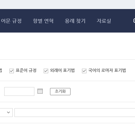
메인콘텐츠 바로가기
어문 규정
항별 연혁
용례 찾기
자료실
법
표준어 규정
외래어 표기법
국어의 로마자 표기법
초기화