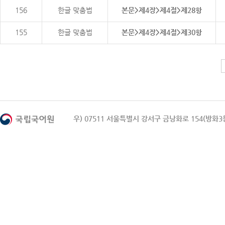
156
한글 맞춤법
본문>제4장>제4절>제28항
155
한글 맞춤법
본문>제4장>제4절>제30항
우) 07511 서울특별시 강서구 금낭화로 154(방화3동