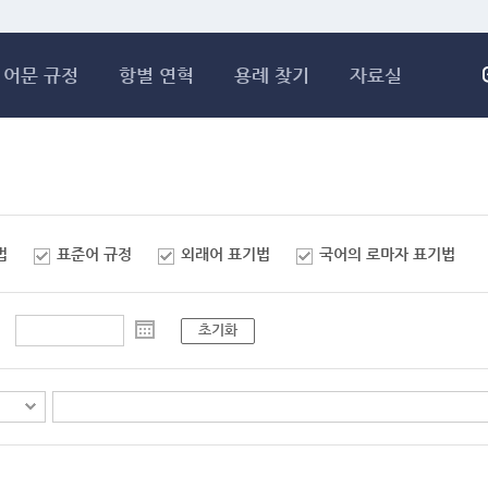
메인콘텐츠 바로가기
어문 규정
항별 연혁
용례 찾기
자료실
법
표준어 규정
외래어 표기법
국어의 로마자 표기법
초기화