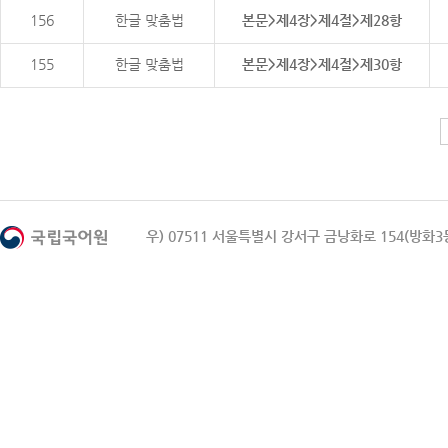
156
한글 맞춤법
본문>제4장>제4절>제28항
155
한글 맞춤법
본문>제4장>제4절>제30항
우) 07511 서울특별시 강서구 금낭화로 154(방화3동