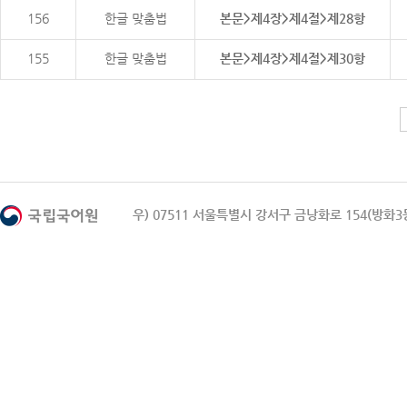
156
한글 맞춤법
본문>제4장>제4절>제28항
155
한글 맞춤법
본문>제4장>제4절>제30항
우) 07511 서울특별시 강서구 금낭화로 154(방화3동