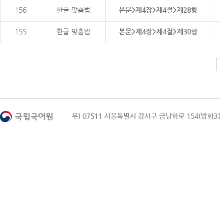
156
한글 맞춤법
본문>제4장>제4절>제28항
155
한글 맞춤법
본문>제4장>제4절>제30항
우) 07511 서울특별시 강서구 금낭화로 154(방화3동