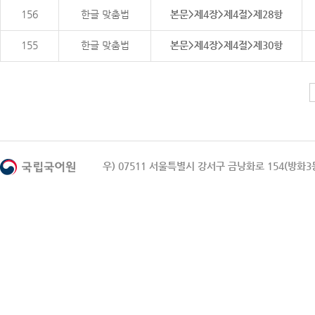
156
한글 맞춤법
본문>제4장>제4절>제28항
155
한글 맞춤법
본문>제4장>제4절>제30항
우) 07511 서울특별시 강서구 금낭화로 154(방화3동