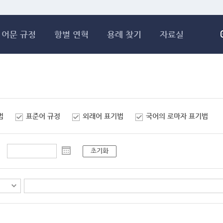
메인콘텐츠 바로가기
어문 규정
항별 연혁
용례 찾기
자료실
법
표준어 규정
외래어 표기법
국어의 로마자 표기법
초기화