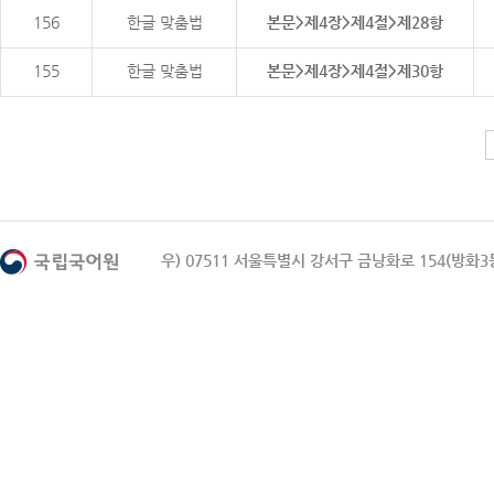
156
한글 맞춤법
본문>제4장>제4절>제28항
155
한글 맞춤법
본문>제4장>제4절>제30항
우) 07511 서울특별시 강서구 금낭화로 154(방화3동