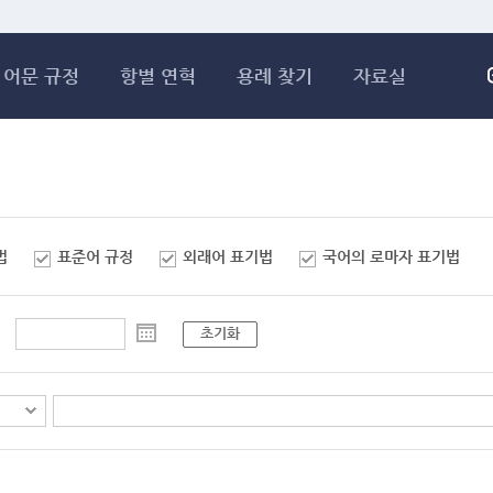
메인콘텐츠 바로가기
어문 규정
항별 연혁
용례 찾기
자료실
법
표준어 규정
외래어 표기법
국어의 로마자 표기법
초기화