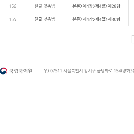
156
한글 맞춤법
본문>제4장>제4절>제28항
155
한글 맞춤법
본문>제4장>제4절>제30항
우) 07511 서울특별시 강서구 금낭화로 154(방화3동