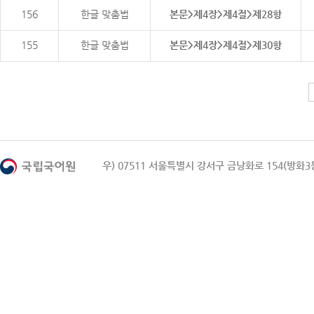
156
한글 맞춤법
본문>제4장>제4절>제28항
155
한글 맞춤법
본문>제4장>제4절>제30항
우) 07511 서울특별시 강서구 금낭화로 154(방화3동