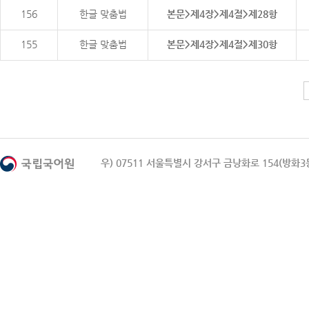
156
한글 맞춤법
본문>제4장>제4절>제28항
155
한글 맞춤법
본문>제4장>제4절>제30항
우) 07511 서울특별시 강서구 금낭화로 154(방화3동