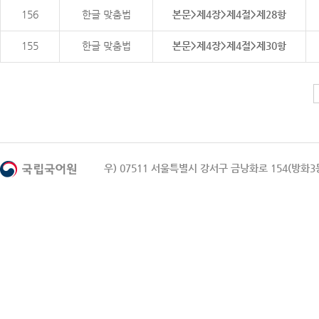
156
한글 맞춤법
본문>제4장>제4절>제28항
155
한글 맞춤법
본문>제4장>제4절>제30항
우) 07511 서울특별시 강서구 금낭화로 154(방화3동