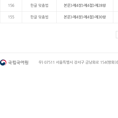
156
한글 맞춤법
본문>제4장>제4절>제28항
155
한글 맞춤법
본문>제4장>제4절>제30항
우) 07511 서울특별시 강서구 금낭화로 154(방화3동