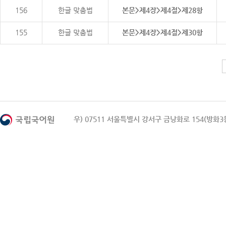
156
한글 맞춤법
본문>제4장>제4절>제28항
155
한글 맞춤법
본문>제4장>제4절>제30항
우) 07511 서울특별시 강서구 금낭화로 154(방화3동