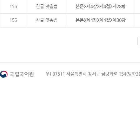
156
한글 맞춤법
본문>제4장>제4절>제28항
155
한글 맞춤법
본문>제4장>제4절>제30항
우) 07511 서울특별시 강서구 금낭화로 154(방화3동