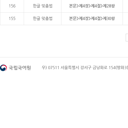
156
한글 맞춤법
본문>제4장>제4절>제28항
155
한글 맞춤법
본문>제4장>제4절>제30항
우) 07511 서울특별시 강서구 금낭화로 154(방화3동