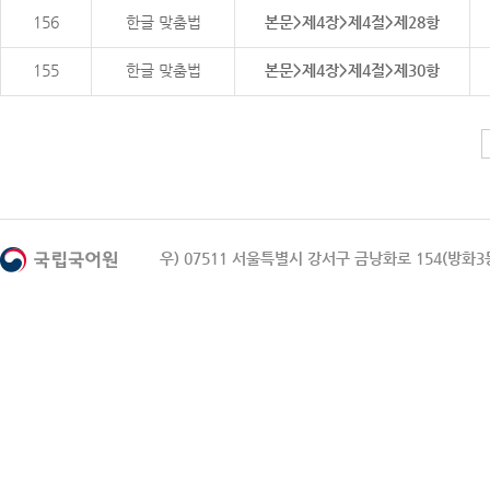
156
한글 맞춤법
본문>제4장>제4절>제28항
155
한글 맞춤법
본문>제4장>제4절>제30항
우) 07511 서울특별시 강서구 금낭화로 154(방화3동