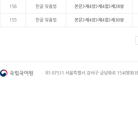
156
한글 맞춤법
본문>제4장>제4절>제28항
155
한글 맞춤법
본문>제4장>제4절>제30항
우) 07511 서울특별시 강서구 금낭화로 154(방화3동