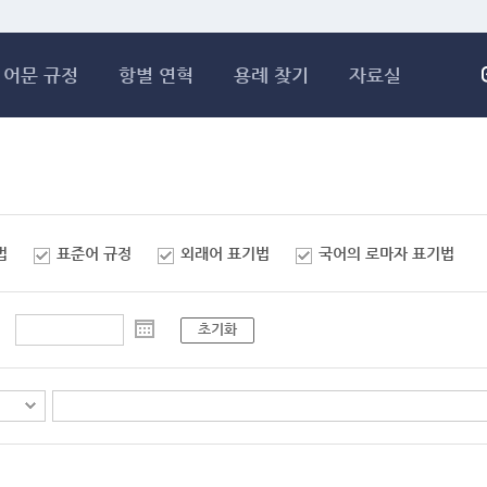
메인콘텐츠 바로가기
어문 규정
항별 연혁
용례 찾기
자료실
법
표준어 규정
외래어 표기법
국어의 로마자 표기법
초기화