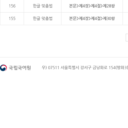
156
한글 맞춤법
본문>제4장>제4절>제28항
155
한글 맞춤법
본문>제4장>제4절>제30항
우) 07511 서울특별시 강서구 금낭화로 154(방화3동