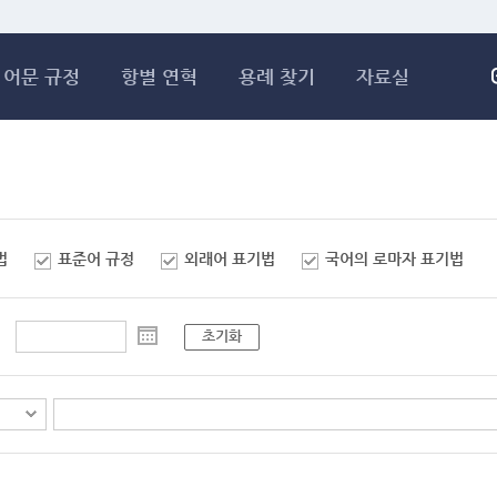
메인콘텐츠 바로가기
어문 규정
항별 연혁
용례 찾기
자료실
법
표준어 규정
외래어 표기법
국어의 로마자 표기법
초기화