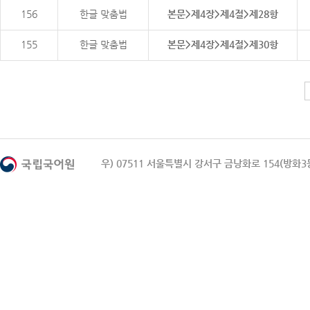
156
한글 맞춤법
본문>제4장>제4절>제28항
155
한글 맞춤법
본문>제4장>제4절>제30항
우) 07511 서울특별시 강서구 금낭화로 154(방화3동