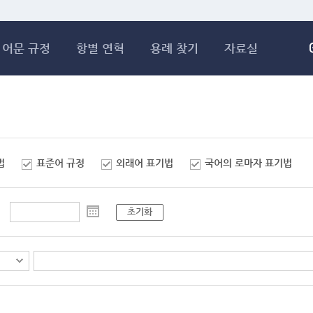
메인콘텐츠 바로가기
어문 규정
항별 연혁
용례 찾기
자료실
법
표준어 규정
외래어 표기법
국어의 로마자 표기법
초기화