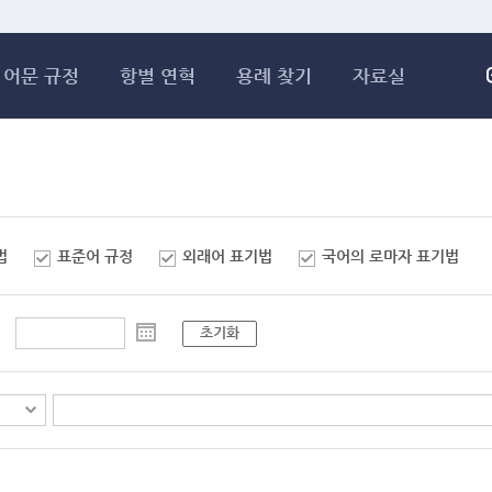
메인콘텐츠 바로가기
어문 규정
항별 연혁
용례 찾기
자료실
법
표준어 규정
외래어 표기법
국어의 로마자 표기법
초기화