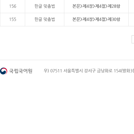
156
한글 맞춤법
본문>제4장>제4절>제28항
155
한글 맞춤법
본문>제4장>제4절>제30항
우) 07511 서울특별시 강서구 금낭화로 154(방화3동