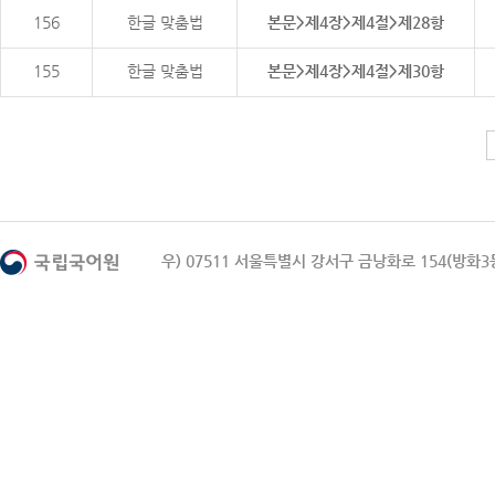
156
한글 맞춤법
본문>제4장>제4절>제28항
155
한글 맞춤법
본문>제4장>제4절>제30항
우) 07511 서울특별시 강서구 금낭화로 154(방화3동