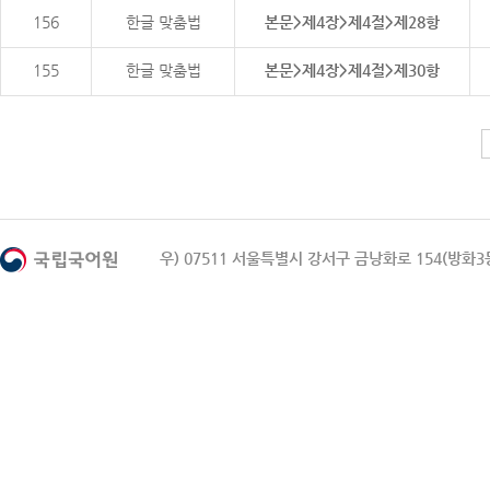
156
한글 맞춤법
본문>제4장>제4절>제28항
155
한글 맞춤법
본문>제4장>제4절>제30항
우) 07511 서울특별시 강서구 금낭화로 154(방화3동