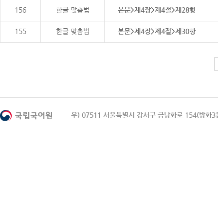
156
한글 맞춤법
본문>제4장>제4절>제28항
155
한글 맞춤법
본문>제4장>제4절>제30항
우) 07511 서울특별시 강서구 금낭화로 154(방화3동