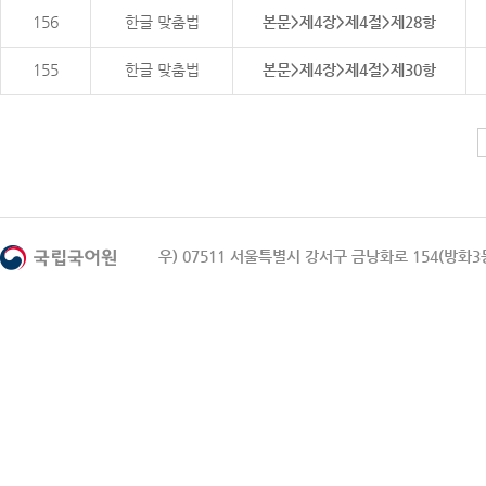
156
한글 맞춤법
본문>제4장>제4절>제28항
155
한글 맞춤법
본문>제4장>제4절>제30항
우) 07511 서울특별시 강서구 금낭화로 154(방화3동