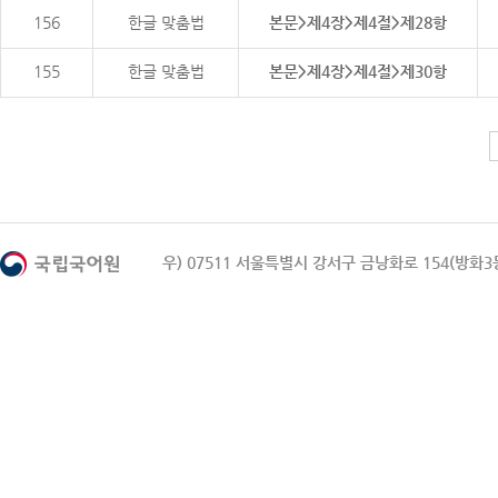
156
한글 맞춤법
본문>제4장>제4절>제28항
155
한글 맞춤법
본문>제4장>제4절>제30항
우) 07511 서울특별시 강서구 금낭화로 154(방화3동