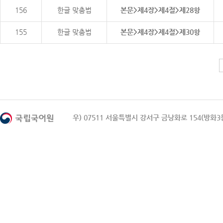
156
한글 맞춤법
본문>제4장>제4절>제28항
155
한글 맞춤법
본문>제4장>제4절>제30항
우) 07511 서울특별시 강서구 금낭화로 154(방화3동