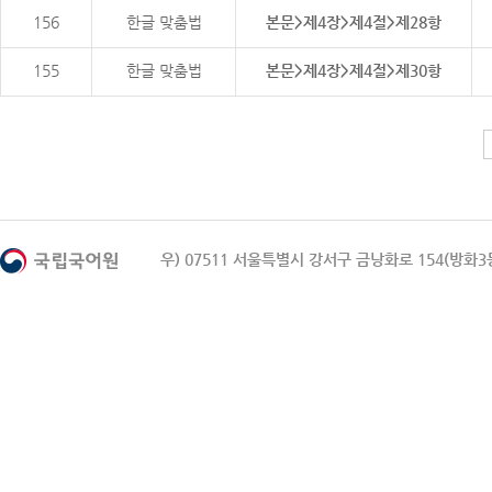
156
한글 맞춤법
본문>제4장>제4절>제28항
155
한글 맞춤법
본문>제4장>제4절>제30항
우) 07511 서울특별시 강서구 금낭화로 154(방화3동