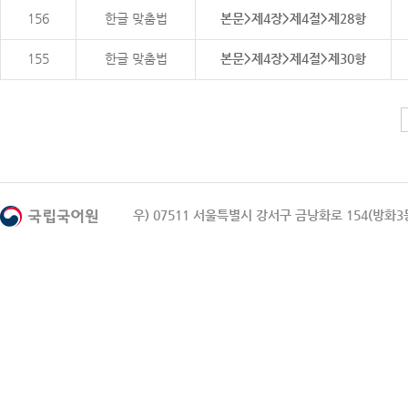
156
한글 맞춤법
본문>제4장>제4절>제28항
155
한글 맞춤법
본문>제4장>제4절>제30항
우) 07511 서울특별시 강서구 금낭화로 154(방화3동