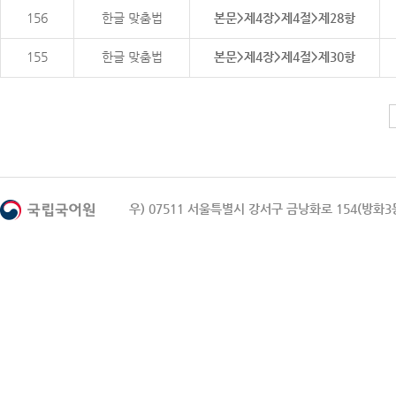
156
한글 맞춤법
본문>제4장>제4절>제28항
155
한글 맞춤법
본문>제4장>제4절>제30항
우) 07511 서울특별시 강서구 금낭화로 154(방화3동