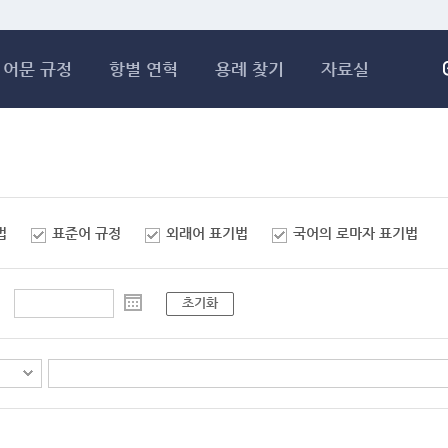
메인콘텐츠 바로가기
어문 규정
항별 연혁
용례 찾기
자료실
법
표준어 규정
외래어 표기법
국어의 로마자 표기법
초기화