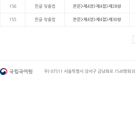
156
한글 맞춤법
본문>제4장>제4절>제28항
155
한글 맞춤법
본문>제4장>제4절>제30항
우) 07511 서울특별시 강서구 금낭화로 154(방화3동