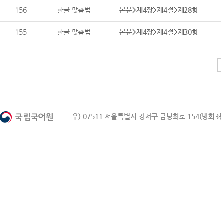
156
한글 맞춤법
본문>제4장>제4절>제28항
155
한글 맞춤법
본문>제4장>제4절>제30항
우) 07511 서울특별시 강서구 금낭화로 154(방화3동