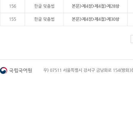
156
한글 맞춤법
본문>제4장>제4절>제28항
155
한글 맞춤법
본문>제4장>제4절>제30항
우) 07511 서울특별시 강서구 금낭화로 154(방화3동